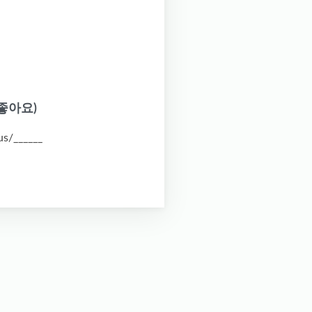
 좋아요)
us/______