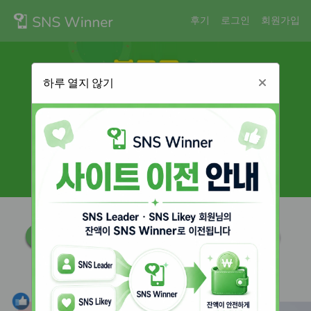
후기
로그인
회원가입
하루 열지 않기
회원수
총 주문수
오늘의 주문
157,184
315,214
2,418
추천상품