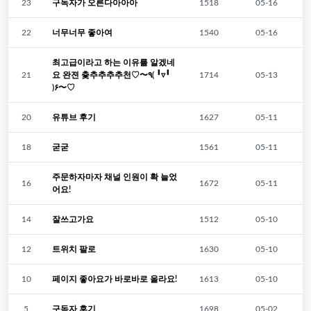
23
구독자가 오른다아아아
1518
05-16
22
너무너무 좋아여
1540
05-16
최고급이라고 하는 이유를 알겠네
21
요 완젼 츛추추추추천♡〜٩( ╹▿╹
1714
05-13
)۶〜♡
20
유튜브 후기
1627
05-11
18
굳굳
1561
05-11
주문하자마자 채널 인원이 확 늘었
16
1672
05-11
어요!
14
잘쓰고가요
1512
05-10
12
트위치 팔로
1630
05-10
10
페이지 좋아요가 바로바로 올라요!
1613
05-10
5
구독자 후기
1698
05-02