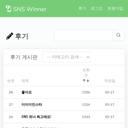
후기
로그인
회원가입
후기
후기 게시판
조회
수
번호
제목
작성일
28
좋아요
1506
05-17
27
이이이인스타
1524
05-17
26
SNS 위너 최고에요!
1533
05-17