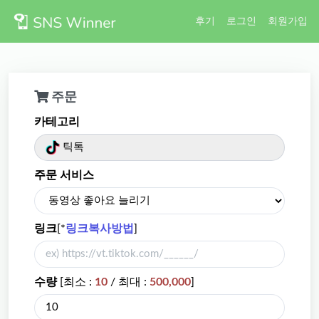
후기
로그인
회원가입
주문
카테고리
틱톡
주문 서비스
링크
[*
링크복사방법
]
수량
[최소 :
10
/ 최대 :
500,000
]