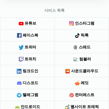
서비스 목록
유튜브
인스타그램
페이스북
틱톡
트위터
스레드
트위치
텀블러
링크드인
사운드클라우드
디스코드
레딧
텔레그램
핀터레스트
안드로이드
웹사이트 트래픽